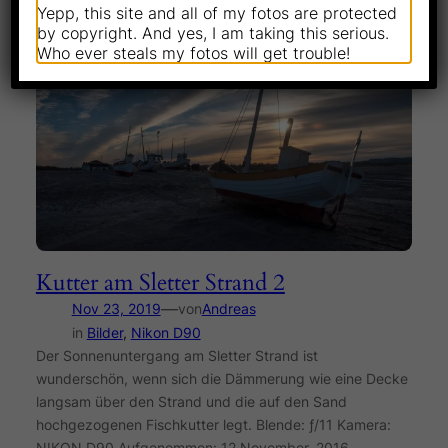
Yepp, this site and all of my fotos are protected
by copyright. And yes, I am taking this serious.
Who ever steals my fotos will get trouble!
Kutter am Sletter Strand 2
—
Nov 23, 2019
von
Andreas
in
Bilder
, 
Nikon D90
Der Sonnenuntergang am Sletter Strand ist
wunderschön, wenn sich die Dämmerung wie eine Decke
langsam über den Strand und die auf den Sand
hochgezogenen Fischkutter legt. Blende: ƒ/11 Kamera:
NIKON D90 Aufgenommen: 12 November, 2016