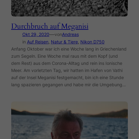
Durchbruch auf Meganisi
—
Okt 29, 2020
von
Andreas
in
Auf Reisen
, 
Natur & Tiere
, 
Nikon D750
Anfang Oktober war ich eine Woche lang in Griechenland
zum Segeln. Eine Woche mal raus mit dem Kopf (und
dem Rest) aus dem Corona-Alltag und rein ins Ionische
Meer. Am vorletzten Tag, wir hatten im Hafen von Vathi
auf der Insel Meganisi festgemacht, bin ich eine Stunde
lang spazieren gegangen und habe mir die Umgebung…