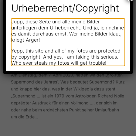
Urheberrecht/Copyright
Jupp, diese Seite und alle meine Bilder
unterliegen dem Urheberrecht. Und ja, ich nehme
es damit durchaus ernst. Wer meine Bilder klaut,
Faszinierender Supermond über
kriegt Ärger!
Oppenheim
Yepp, this site and all of my fotos are protected
—
Apr 13, 2020
von
Andreas
by copyright. And yes, I am taking this serious.
in
Bildbearbeitung
, 
Landschaftsfotografie
, 
Who ever steals my fotos will get trouble!
Nikon D750
Am Dienstag, dem 7. April 2020, hatten wir den „größten
Supermond des Jahres“. Was bedeutet Supermond? Kurz
und knapp hier das, was in der Wikipedia dazu steht:
„Supermond … ist ein 1979 vom Astrologen Richard Nolle
geprägter Ausdruck für einen Vollmond …, der sich im
oder nahe beim erdnächsten Punkt seiner Umlaufbahn
um die Erde…