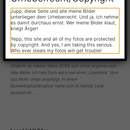
Jupp, diese Seite und alle meine Bilder
unterliegen dem Urheberrecht. Und ja, ich nehme
es damit durchaus ernst. Wer meine Bilder klaut,
Herbstlaub unter dem Eis
kriegt Ärger!
—
Jan 12, 2021
von
Andreas
Yepp, this site and all of my fotos are protected
in
Lichtspiele
, 
Natur & Tiere
, 
Nikon D750
by copyright. And yes, I am taking this serious.
Da haben mir die Minusgerade auf meiner Haustürtreppe
Who ever steals my fotos will get trouble!
doch ein nettes Fotomotiv beschert. Richtig dicht dran
mit meinem Sigma 24-70mm F2,8 DG OS HSM Art-
Objektiv an meiner Nikon D750 und schon ergeben sich
tolle Bilder. Ich hab Euch auch mal einen „Überblick“ über
das Motiv unten angefügt. In einem
Blumentopfuntersetzer hatte sich im Herbst Laub
gesammelt…