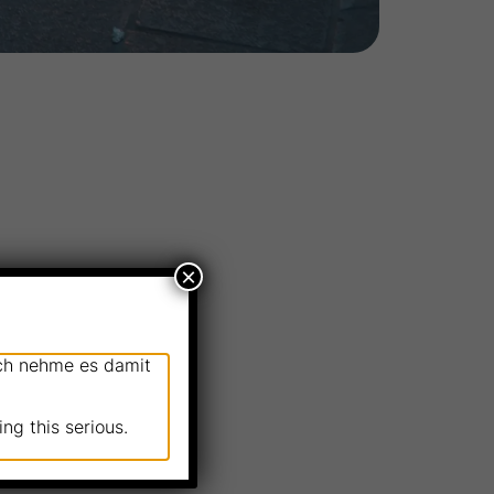
×
ich nehme es damit
ng this serious.