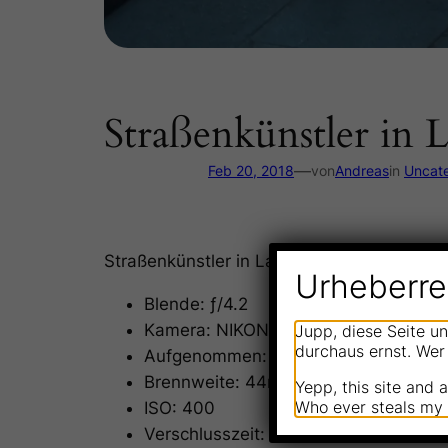
Straßenkünstler in L
—
Feb 20, 2018
von
Andreas
in
Uncat
Straßenkünstler in La Paz, Bolivien
Urheberre
Blende: ƒ/4.2
Kamera: NIKON D90
Jupp, diese Seite u
durchaus ernst. Wer 
Aufgenommen: 11 August, 2014
Brennweite: 44mm
Yepp, this site and 
Who ever steals my f
ISO: 400
Verschlusszeit: 1/20s