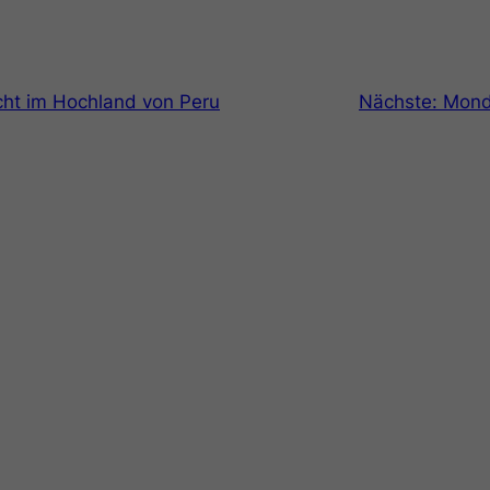
cht im Hochland von Peru
Nächste:
Mond