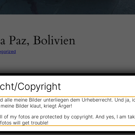
a Paz, Bolivien
egorized
cht/Copyright
nd alle meine Bilder unterliegen dem Urheberrecht. Und ja, 
meine Bilder klaut, kriegt Ärger!
all of my fotos are protected by copyright. And yes, I am taki
otos will get trouble!